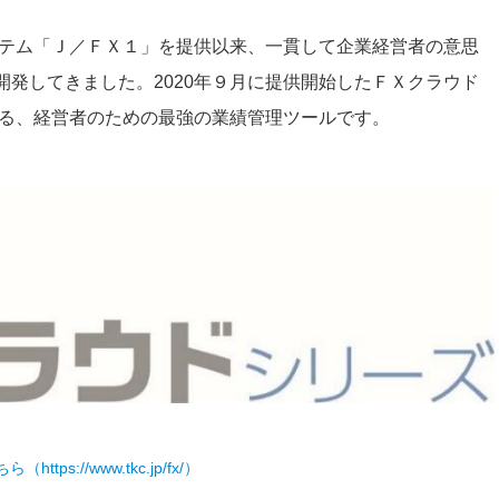
システム「Ｊ／ＦＸ１」を提供以来、一貫して企業経営者の意思
発してきました。2020年９月に提供開始したＦＸクラウド
援する、経営者のための最強の業績管理ツールです。
https://www.tkc.jp/fx/）