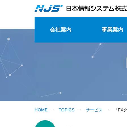
会社案内
事業案内
会社概要
沿革
組織図
取り組み
DX推進への取り組み
交通アクセス
HOME
TOPICS
サービス
「FX