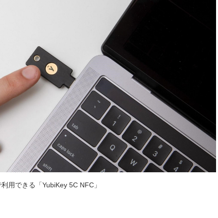
Cで利用できる「YubiKey 5C NFC」